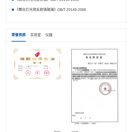
《舞台灯光用反射镜玻璃》GB/T 20149-2006
荣誉资质
实验室
仪器