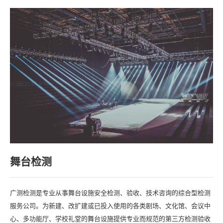
舞台检测
广测检测是专业从事舞台设施安全检测、验收、技术咨询的综合型检测
服务公司。为新建、改扩建或已投入使用的各类剧场、文化馆、会议中
心、多功能厅、学校礼堂的舞台设施提供专业而规范的第三方检测验收