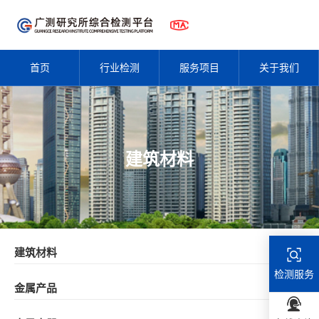
首页
行业检测
服务项目
关于我们
建筑材料
建筑材料
检测服务
金属产品