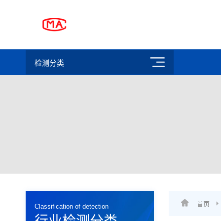
检测分类
首页
Classification of detection