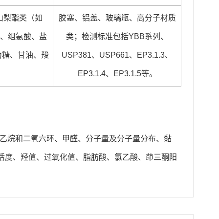
聚山梨酯类（如
胶塞、铝盖、玻璃瓶、高分子材质
酸、组氨酸、盐
类；检测标准包括YBB系列、
萄糖、甘油、羧
USP381、USP661、EP3.1.3、
EP3.1.4、EP3.1.5等。
乙烷和二氧六环、甲醛、分子量及分子量分布、黏
水活度、羟值、过氧化值、脂肪酸​、氯乙酸、茚三酮阳