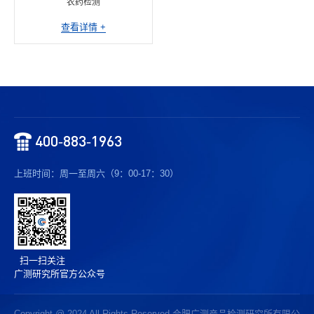
农药检测
查看详情 +
400-883-1963
上班时间：周一至周六（9：00-17：30）
扫一扫关注
广测研究所官方公众号
Copyright @ 2024 All Rights Reserved 合肥广测产品检测研究所有限公