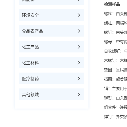
检测样品
螺栓：由头
环境安全
螺柱：两端均
食品农产品
螺钉：由头
螺母：带有内
化工产品
自攻螺钉：
木螺钉：木
化工材料
垫圈：呈扃
医疗制药
挡圈：起着阻
销：主要用于
其他领域
铆钉：由头
组合件与连
焊钉：异类