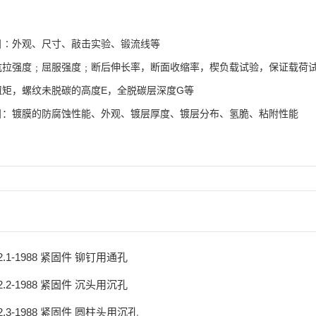
目∶外观、尺寸、敲击实验、锻流线等
抗拉强度﹔屈服强度﹔断后伸长率，断面收缩率，楔负载试验，保证载荷试验
扭矩，螺纹未脱碳的高度E，全脱碳层深度G等
目：镀膜的防腐蚀性能、外观、镀层厚度、镀层分布、氢脆、粘附性能
52.1-1988 紧固件 铆钉用通孔
52.2-1988 紧固件 沉头用沉孔
52.3-1988 紧固件 圆柱头用沉孔