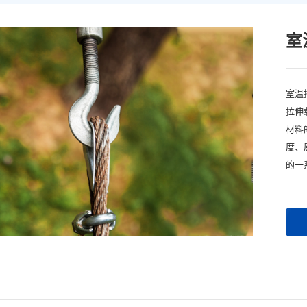
室
室温
拉伸
材料
度、
的一