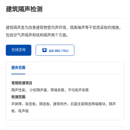
建筑隔声检测
建筑隔声是为改善建筑物室内声环境，隔离噪声等干扰而采取的措施，
包括空气声隔声和结构隔声两个方面。
在线咨询
400-883-1963
服务范围
常规检测项目
隔声性能， 计权隔声量，降噪系数，平均吸声系数
检测范围
声屏障，吸音板，隔音板，建筑构件，抗震支架隔音降噪模块，隔声
板，吸声板