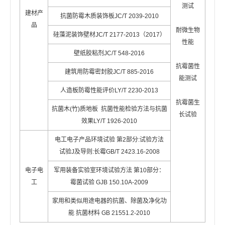
测试
建材产
抗菌防霉木质装饰板JC/T 2039-2010
品
耐微生物
硅藻泥装饰壁材JC/T 2177-2013（2017）
性能
壁纸胶粘剂JC/T 548-2016
抗霉菌性
建筑用防霉密封胶JC/T 885-2016
能测试
人造板防霉性能评价LY/T 2230-2013
抗霉菌生
抗菌木(竹)质地板 抗菌性能检验方法与抗菌
长试验
效果LY/T 1926-2010
电工电子产品环境试验 第2部分:试验方法
试验J及导则:长霉GB/T 2423.16-2008
电子电
军用装备实验室环境试验方法 第10部分：
工
霉菌试验 GJB 150.10A-2009
家用和类似用途电器的抗菌、除菌及净化功
能 抗菌材料 GB 21551.2-2010