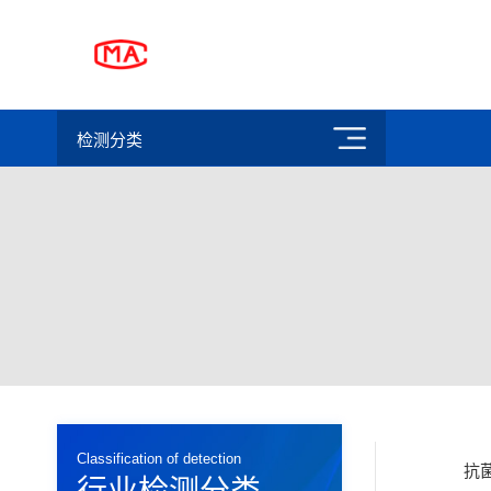
检测分类
Classification of detection
抗