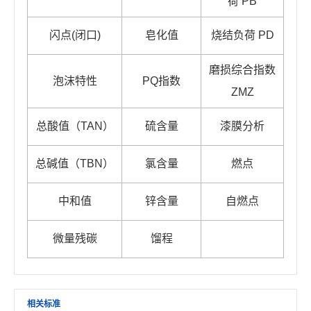
荷 PB
闪点(闭口)
皂化值
烧结负荷 PD
磨损综合指数
泡沫特性
PQ指数
ZMZ
总酸值（TAN）
硫含量
漆膜分析
总碱值（TBN）
氯含量
燃点
中和值
锌含量
自燃点
微量残碳
馏程
相关标准