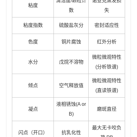
清洁度/颗粒计
诺亚克蒸发损
粘度
数
失
粘度指数
硫酸盐灰分
密封适应性
色度
铜片腐蚀
红外分析
微粒微观特性
水分
戊烷不溶物
(分析铁谱)
微粒微观特性
倾点
空气释放值
(直读铁谱)
液相锈蚀(A or
凝点
磨斑直径
B)
最大无卡咬负
闪点（开口）
抗乳化性