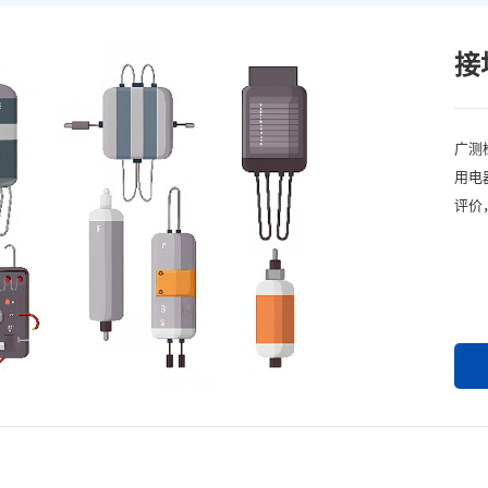
接
广测
用电
评价