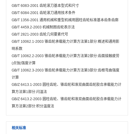
GB/T 6083-2001 齿轮滚刀基本型式和尺寸
GB/T 6084-2001 齿轮滚刀通用技术条件
GB/T 1356-2001 通用机械和重型机械用圆柱齿轮标准基本齿条齿廓
GB/T 4459.2-2003 机械制图齿轮表示法
GB/T 2821-2003 齿轮几何要素代号
GB/T 10062.1-2003 锥齿轮承载能力计算方法第1部分:概述和通用影
响系数
GB/T 10062.2-2003 锥齿轮承载能力计算方法第2部分:齿面接触疲劳
(点蚀)强度计算
GB/T 10062.3-2003 锥齿轮承载能力计算方法第3部分:齿根弯曲强度
计算
GB/Z 6413.1-2003 圆柱齿轮、锥齿轮和准双曲面齿轮胶合承载能力计
算方法第1部分:闪温法
GB/Z 6413.2-2003 圆柱齿轮、锥齿轮和准双曲面齿轮胶合承载能力计
算方法第2部分:积分温度法
相关标准